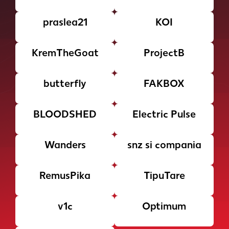
praslea21
KOI
KremTheGoat
ProjectB
butterfly
FAKBOX
BLOODSHED
Electric Pulse
Wanders
snz si compania
RemusPika
TipuTare
v1c
Optimum