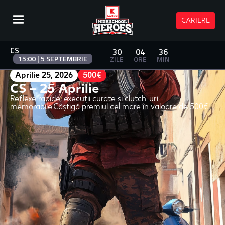
CARIERE
CS
30
04
36
15:00 | 5 SEPTEMBRIE
ZILE
ORE
MIN
Aprilie 25, 2026
500€
CS – 25 Aprilie
Reflexe rapide, execuții curate și clutch-uri
memorabile.Câștigă premiul cel mare în valoare de 500€!