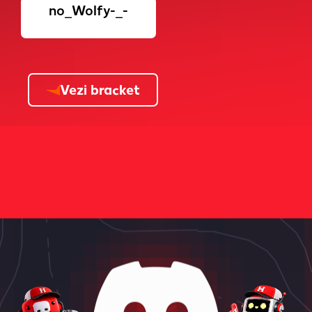
no_Wolfy-_-
Vezi bracket