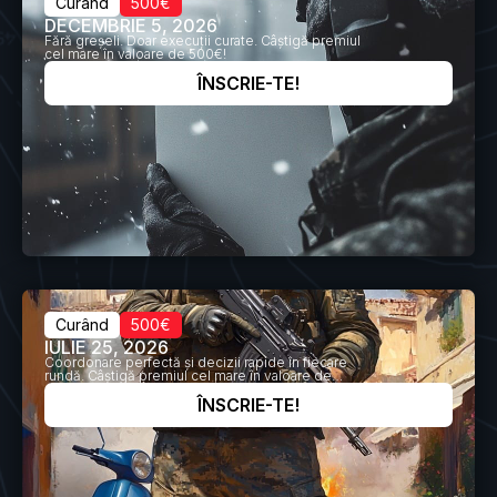
Curând
500€
DECEMBRIE 5, 2026
Fără greșeli. Doar execuții curate. Câștigă premiul
cel mare în valoare de 500€!
ÎNSCRIE-TE!
Curând
500€
IULIE 25, 2026
Coordonare perfectă și decizii rapide în fiecare
rundă. Câștigă premiul cel mare în valoare de
500€!
ÎNSCRIE-TE!