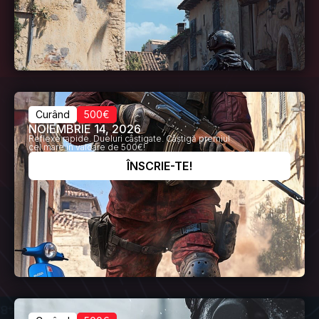
Curând
500€
NOIEMBRIE 14, 2026
Reflexe rapide. Dueluri câștigate. Câștigă premiul
cel mare în valoare de 500€!
ÎNSCRIE-TE!