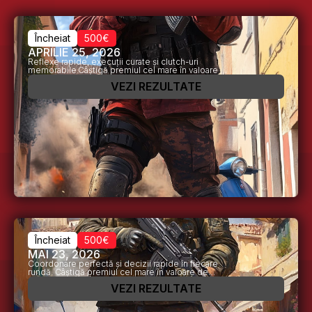
Încheiat
500€
APRILIE 25, 2026
Reflexe rapide, execuții curate și clutch-uri
memorabile.Câștigă premiul cel mare în valoare de
500€!
Încheiat
500€
MAI 23, 2026
Coordonare perfectă și decizii rapide în fiecare
rundă. Câștigă premiul cel mare în valoare de
500€!