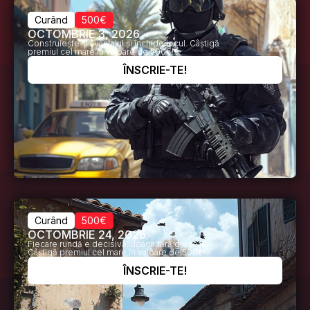
Curând
500€
OCTOMBRIE 3, 2026
Construiește-ți avantajul și închide jocul. Câștigă
premiul cel mare în valoare de 500€!
ÎNSCRIE-TE!
Curând
500€
OCTOMBRIE 24, 2026
Fiecare rundă e decisivă. Joacă fără greșeală.
Câștigă premiul cel mare în valoare de 500€!
ÎNSCRIE-TE!