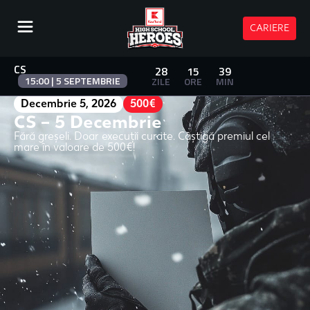
CARIERE
CS
28
15
39
15:00 | 5 SEPTEMBRIE
ZILE
ORE
MIN
Decembrie 5, 2026
500€
CS – 5 Decembrie
Fără greșeli. Doar execuții curate. Câștigă premiul cel
mare în valoare de 500€!