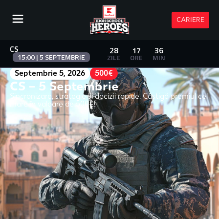
CARIERE
CS
28
17
36
15:00 | 5 SEPTEMBRIE
ZILE
ORE
MIN
Septembrie 5, 2026
500€
CS – 5 Septembrie
Sincronizare, strategie și decizii rapide. Câștigă premiul cel
mare în valoare de 500€!